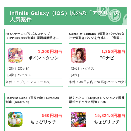
Infinite Galaxy（iOS）以外の「アプリ」の
人気案件
Re:ステージ!プリズムステップ
Game of Sultans（気高きバッジの欠
（IPP150,000到達し課題報酬受け取
片で気高きバッジを合成し、「帝国五
り完了）Android
人衆」を5名募集する）Android
1,300円
1,350円
相当
相当
ポイントタウン
ECナビ
［2位］ECナビ
［2位］ハピタス
［3位］ハピタス
［3位］
条件：アプリインストールで
条件：30日以内に気高きバッジの欠片
Harvest Land（実りの地）Level25
ぼくとネコ（StepUpミッションで闘技
到達（Android）
場ゴッドクラス到達）iOS
560円
15,824.0円
相当
相当
ちょびリッチ
ちょびリッチ