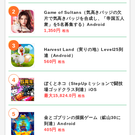
2
Game of Sultans（気高きバッジの欠
片で気高きバッジを合成し、「帝国五人
衆」を5名募集する）Android
1,350円
相当
3
Harvest Land（実りの地）Level25到
達（Android）
560円
相当
4
ぼくとネコ（StepUpミッションで闘技
場ゴッドクラス到達）iOS
最大15,824.0円
相当
5
金とゴブリンの採掘ゲーム（鉱山30に
到達）Android
405円
相当