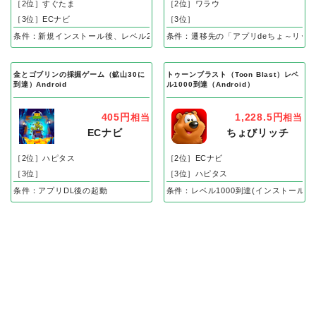
［2位］すぐたま
［2位］ワラウ
［3位］ECナビ
［3位］
条件：新規インストール後、レベル25到達で成果
条件：遷移先の「アプリdeちょ～リッ
金とゴブリンの採掘ゲーム（鉱山30に
トゥーンブラスト（Toon Blast）レベ
到達）Android
ル1000到達（Android）
405円
1,228.5円
相当
相当
ECナビ
ちょびリッチ
［2位］ハピタス
［2位］ECナビ
［3位］
［3位］ハピタス
条件：アプリDL後の起動
条件：レベル1000到達(インストール後