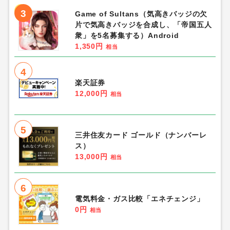
3
Game of Sultans（気高きバッジの欠
片で気高きバッジを合成し、「帝国五人
衆」を5名募集する）Android
1,350円
相当
4
楽天証券
12,000円
相当
5
三井住友カード ゴールド（ナンバーレ
ス）
13,000円
相当
6
電気料金・ガス比較「エネチェンジ」
0円
相当