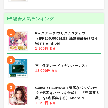
総合人気ランキング
1
Re:ステージ!プリズムステップ
（IPP150,000到達し課題報酬受け取り
完了）Android
1,300円
相当
2
三井住友カード（ナンバーレス）
13,000円
相当
3
Game of Sultans（気高きバッジの欠
片で気高きバッジを合成し、「帝国五人
衆」を5名募集する）Android
1,350円
相当