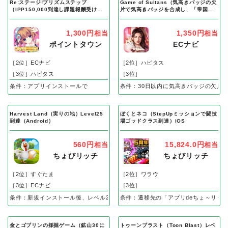
Re:ステージ!プリズムステップ
Game of Sultans（気高きバッジの欠
（IPP150,000到達し課題報酬受け取
片で気高きバッジを合成し、「帝国五
り完了）Android
人衆」を5名募集する）Android
1,300円
1,350円
相当
相当
ポイントタウン
ECナビ
［2位］ECナビ
［2位］ハピタス
［3位］ハピタス
［3位］
条件：アプリインストールで
条件：30日以内に気高きバッジの欠片
Harvest Land（実りの地）Level25
ぼくとネコ（StepUpミッションで闘技
到達（Android）
場ゴッドクラス到達）iOS
560円
15,824.0円
相当
相当
ちょびリッチ
ちょびリッチ
［2位］すぐたま
［2位］ワラウ
［3位］ECナビ
［3位］
条件：新規インストール後、レベル25到達で成果
条件：遷移先の「アプリdeちょ～リッ
金とゴブリンの採掘ゲーム（鉱山30に
トゥーンブラスト（Toon Blast）レベ