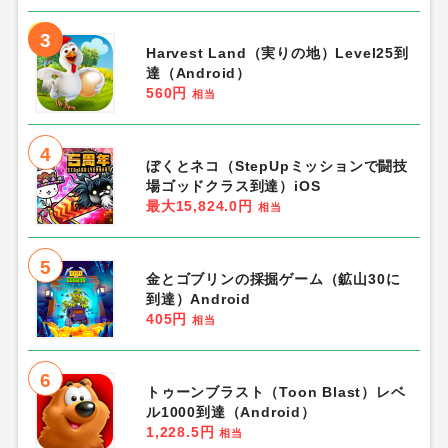
3
Harvest Land（実りの地）Level25到
達（Android）
560円
相当
4
ぼくとネコ（StepUpミッションで闘技
場ゴッドクラス到達）iOS
最大15,824.0円
相当
5
金とゴブリンの採掘ゲーム（鉱山30に
到達）Android
405円
相当
6
トゥーンブラスト（Toon Blast）レベ
ル1000到達（Android）
1,228.5円
相当