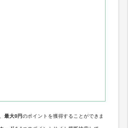
トクラブ
GetMoney
すぐたま