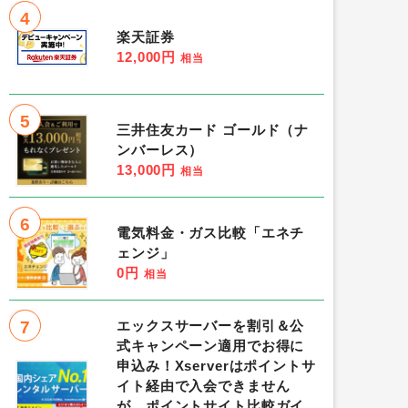
4
楽天証券
12,000円
相当
5
三井住友カード ゴールド（ナ
ンバーレス）
13,000円
相当
6
電気料金・ガス比較「エネチ
ェンジ」
0円
相当
7
エックスサーバーを割引＆公
式キャンペーン適用でお得に
申込み！Xserverはポイントサ
イト経由で入会できません
が、ポイントサイト比較ガイ