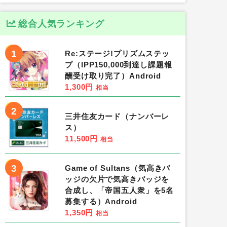
総合人気ランキング
1
Re:ステージ!プリズムステッ
プ（IPP150,000到達し課題報
酬受け取り完了）Android
1,300円
相当
2
三井住友カード（ナンバーレ
ス）
11,500円
相当
3
Game of Sultans（気高きバ
ッジの欠片で気高きバッジを
合成し、「帝国五人衆」を5名
募集する）Android
1,350円
相当