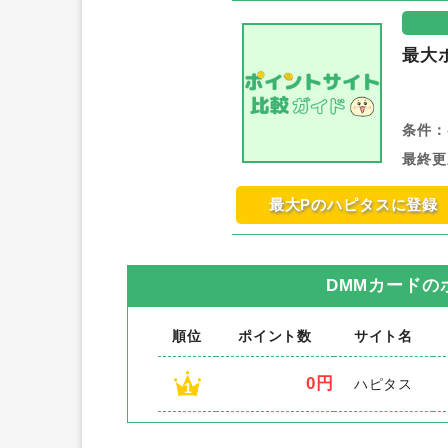
最大
条件：
最終更
最大Pのハピタスに登録
DMMカード
の
順位
ポイント数
サイト名
0円
ハピタス
1