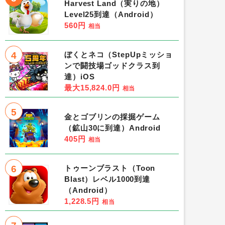
Harvest Land（実りの地）
Level25到達（Android）
560円
相当
4
ぼくとネコ（StepUpミッショ
ンで闘技場ゴッドクラス到
達）iOS
最大15,824.0円
相当
5
金とゴブリンの採掘ゲーム
（鉱山30に到達）Android
405円
相当
6
トゥーンブラスト（Toon
Blast）レベル1000到達
（Android）
1,228.5円
相当