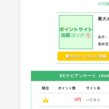
iO
最大
条件：
最終更
最大Pのハピタスに登録
ECナビアンケート（Andr
順位
ポイント数
サイト名
0円
ハピタス
1