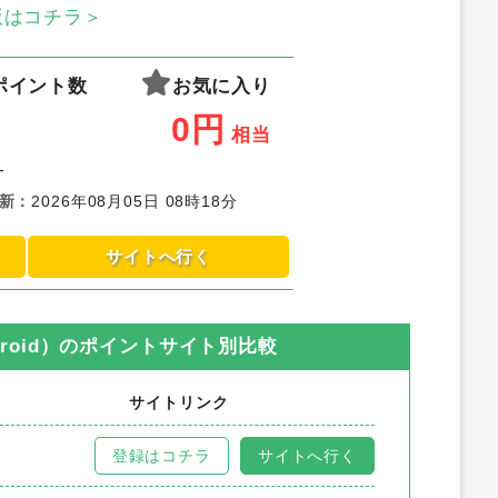
S版はコチラ＞
ポイント数
お気に入り
0
円
相当
-
新
：
2026年08月05日 08時18分
サイトへ行く
oid）
のポイントサイト別比較
サイトリンク
登録はコチラ
サイトへ行く