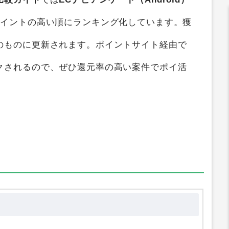
トサイト比較
すると、
最大0円
のポイントを獲
比較ガイド
では
ECナビアンケート（Android）
ポイントの高い順にランキング化しています。獲
のものに更新されます。ポイントサイト経由で
クされるので、ぜひ還元率の高い案件でポイ活