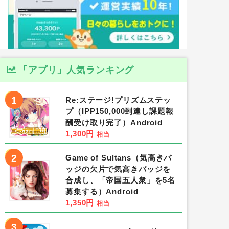
「アプリ」人気ランキング
1
Re:ステージ!プリズムステッ
プ（IPP150,000到達し課題報
酬受け取り完了）Android
1,300円
相当
2
Game of Sultans（気高きバ
ッジの欠片で気高きバッジを
合成し、「帝国五人衆」を5名
募集する）Android
1,350円
相当
3