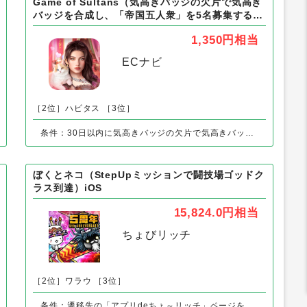
外の「アプリ」の人気案件
Game of Sultans（気高きバッジの欠片で気高き
バッジを合成し、「帝国五人衆」を5名募集する）
Android
1,350円
相当
ECナビ
［2位］ハピタス
［3位］
条件：30日以内に気高きバッジの欠片で気高きバッジを合成し、「帝国五人衆」を5名募集する
ぼくとネコ（StepUpミッションで闘技場ゴッドク
ラス到達）iOS
15,824.0円
相当
ちょびリッチ