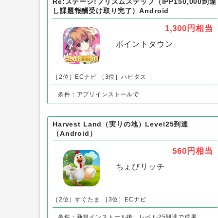
ECナビアンケート（Android）以
Re:ステージ!プリズムステップ（IPP150,000到達
し課題報酬受け取り完了）Android
1,300円
相当
ポイントタウン
［2位］ECナビ
［3位］ハピタス
条件：アプリインストールで
Harvest Land（実りの地）Level25到達
（Android）
560円
相当
ちょびリッチ