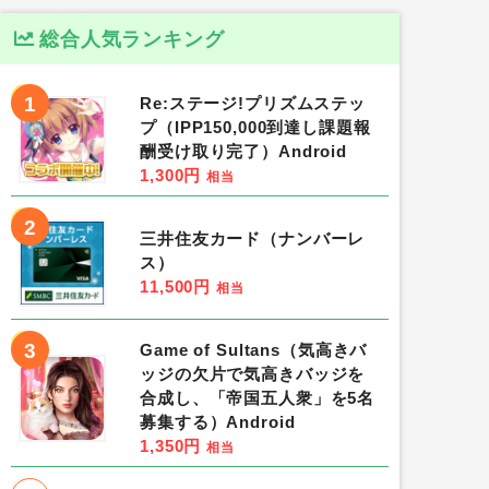
総合人気ランキング
1
Re:ステージ!プリズムステッ
プ（IPP150,000到達し課題報
酬受け取り完了）Android
1,300円
相当
2
三井住友カード（ナンバーレ
ス）
11,500円
相当
3
Game of Sultans（気高きバ
ッジの欠片で気高きバッジを
合成し、「帝国五人衆」を5名
募集する）Android
1,350円
相当