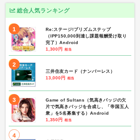
総合人気ランキング
1
Re:ステージ!プリズムステップ
（IPP150,000到達し課題報酬受け取り
完了）Android
1,300円
相当
2
三井住友カード（ナンバーレス）
13,000円
相当
3
Game of Sultans（気高きバッジの欠
片で気高きバッジを合成し、「帝国五人
衆」を5名募集する）Android
1,350円
相当
4