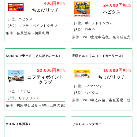
400円
相当
24,000円
相当
ちょびリッチ
ハピタス
［2位］ハピタス
［2位］ポイントインカム
［3位］ニフティポイントクラブ
［3位］ワラウ
条件：会員登録＋初回利用
条件：WEB査定申込後、売却成立完了
SOMPOで乗ーる（そんぽでのーる）
定額カルモくん（マイカーリース）
22,000円
10,000円
相当
相当
ニフティポイント
ちょびリッチ
クラブ
［2位］GetMoney
［2位］ECナビ
［3位］ハピタス
［3位］ちょびリッチ
条件：WEB申込み後、審査通過（新規
条件：初回申し込み＋60日以内の新規契約完了
MOTA（車買取）
じゃらんレンタカー