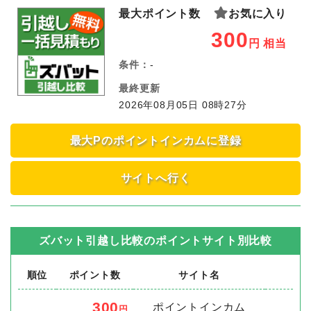
最大ポイント数
お気に入り
300
円
相当
条件：
-
最終更新
2026年08月05日 08時27分
最大Pのポイントインカムに登録
サイトへ行く
ズバット引越し比較
のポイントサイト別比較
順位
ポイント数
サイト名
300
ポイントインカム
円