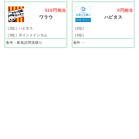
310円
0円
相当
相当
ワラウ
ハピタス
［2位］ハピタス
［2位］
［3位］ポイントインカム
［3位］
条件：新規訪問見積り
条件：-