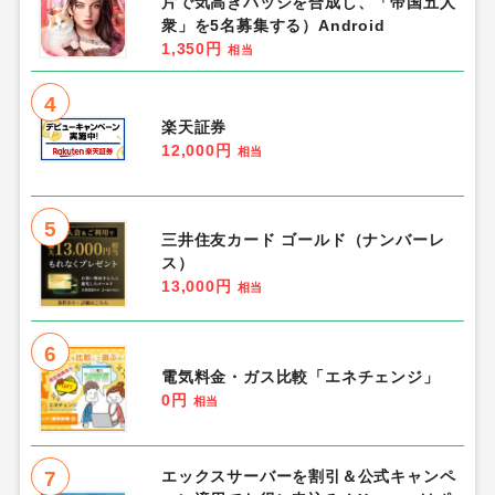
片で気高きバッジを合成し、「帝国五人
衆」を5名募集する）Android
1,350円
相当
4
楽天証券
12,000円
相当
5
三井住友カード ゴールド（ナンバーレ
ス）
13,000円
相当
6
電気料金・ガス比較「エネチェンジ」
0円
相当
7
エックスサーバーを割引＆公式キャンペ