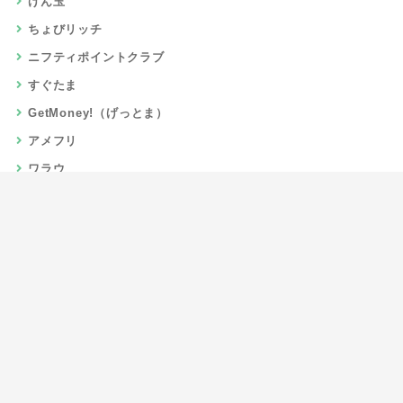
げん玉
ちょびリッチ
ニフティポイントクラブ
すぐたま
GetMoney!（げっとま）
アメフリ
ワラウ
楽天リーベイツ
Gポイント
当サイトについて
運営者情報
お問い合わせ
CSR/SDGs活動