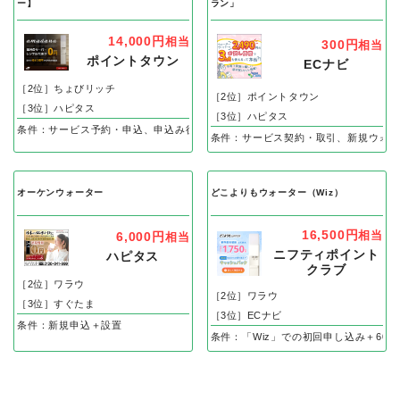
ー】
ラン」
14,000円
相当
300円
相当
ポイントタウン
ECナビ
［2位］ちょびリッチ
［2位］ポイントタウン
［3位］ハピタス
［3位］ハピタス
条件：サービス予約・申込、申込み後30日以内のサーバー設置完了で
条件：サービス契約・取引、新規ウォー
オーケンウォーター
どこよりもウォーター（Wiz）
16,500円
相当
6,000円
相当
ニフティポイント
ハピタス
クラブ
［2位］ワラウ
［2位］ワラウ
［3位］すぐたま
［3位］ECナビ
条件：新規申込＋設置
条件：「Wiz」での初回申し込み＋60