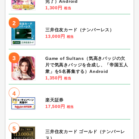
完了）Android
1,300円
相当
2
三井住友カード（ナンバーレス）
13,000円
相当
3
Game of Sultans（気高きバッジの欠
片で気高きバッジを合成し、「帝国五人
衆」を5名募集する）Android
1,350円
相当
4
楽天証券
17,500円
相当
5
三井住友カード ゴールド（ナンバーレ
ス）