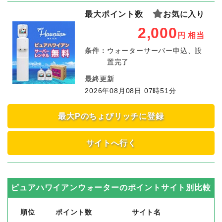
最大ポイント数
お気に入り
2,000
円
相当
条件：
ウォーターサーバー申込、設
置完了
最終更新
2026年08月08日 07時51分
最大Pのちょびリッチに登録
サイトへ行く
ピュアハワイアンウォーター
のポイントサイト別比較
順位
ポイント数
サイト名