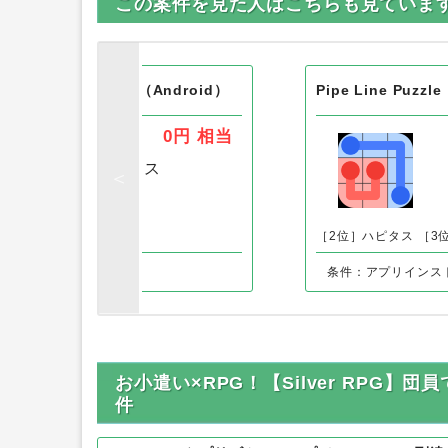
この案件を見た人はこちらも見ていま
lt Battle Simulator（Android）
Pipe Line Puzzl
0円
相当
［1位］
ハピタス
］-
［2位］ハピタス
［3
条件：アプリインス