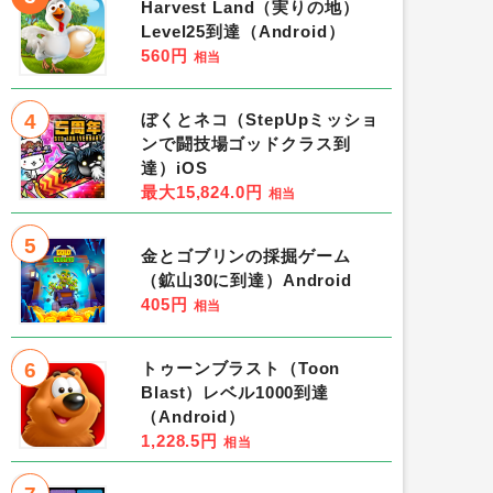
Harvest Land（実りの地）
Level25到達（Android）
560円
相当
4
ぼくとネコ（StepUpミッショ
ンで闘技場ゴッドクラス到
達）iOS
最大15,824.0円
相当
5
金とゴブリンの採掘ゲーム
（鉱山30に到達）Android
405円
相当
6
トゥーンブラスト（Toon
Blast）レベル1000到達
（Android）
1,228.5円
相当