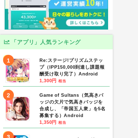
「アプリ」人気ランキング
1
Re:ステージ!プリズムステッ
プ（IPP150,000到達し課題報
酬受け取り完了）Android
1,300円
相当
2
Game of Sultans（気高きバ
ッジの欠片で気高きバッジを
合成し、「帝国五人衆」を5名
募集する）Android
1,350円
相当
3