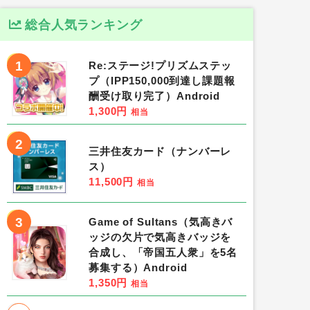
総合人気ランキング
1
Re:ステージ!プリズムステッ
プ（IPP150,000到達し課題報
酬受け取り完了）Android
1,300円
相当
2
三井住友カード（ナンバーレ
ス）
11,500円
相当
3
Game of Sultans（気高きバ
ッジの欠片で気高きバッジを
合成し、「帝国五人衆」を5名
募集する）Android
1,350円
相当