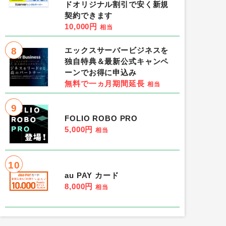
ドオリジナル割引で安く新規
契約できます
10,000円
相当
8
エックスサーバービジネスを
独自特典＆最新公式キャンペ
ーンでお得に申込み
無料で一ヵ月期間延長
相当
X（累計スコア36,000点獲
Zuma puzzle DX（iOS）
9
FOLIO ROBO PRO
0円
相当
5,000円
相当
位］
ハピタス
［1位］
10
［2位］-
［3位］-
au PAY カード
8,000円
相当
条件：-