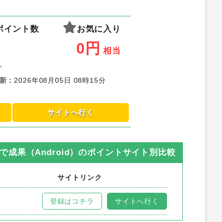
ポイント数
お気に入り
0
円
相当
-
新
：
2026年08月05日 08時15分
サイトへ行く
で成果（Android）
のポイントサイト別比較
サイトリンク
登録はコチラ
サイトへ行く