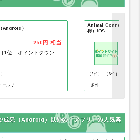
す
Animal Connect D
e（Android）
得）iOS
250円
相当
［1位］
ポイントタウン
［1
位］-
［2位］-
［3位］-
トールで
条件：-