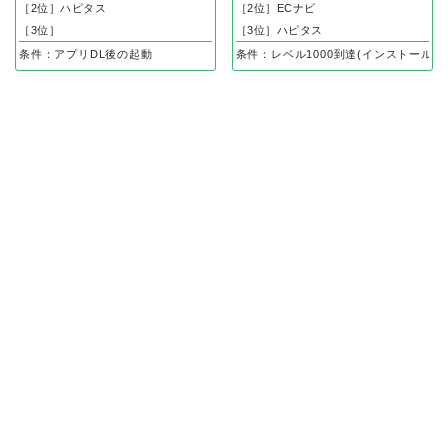
［2位］ハピタス
［2位］ECナビ
［3位］
［3位］ハピタス
条件：アプリDL後の起動
条件：レベル1000到達(インストール後