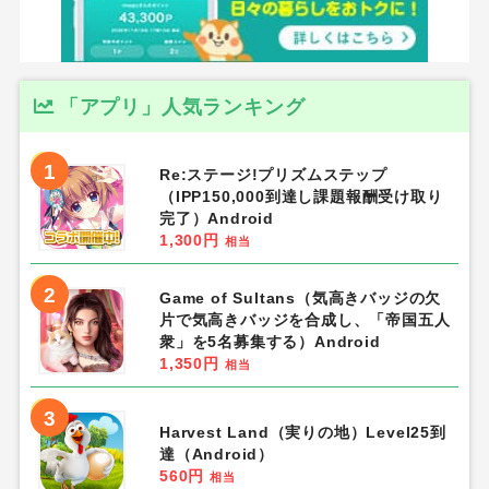
「アプリ」人気ランキング
1
Re:ステージ!プリズムステップ
（IPP150,000到達し課題報酬受け取り
完了）Android
1,300円
相当
2
Game of Sultans（気高きバッジの欠
片で気高きバッジを合成し、「帝国五人
衆」を5名募集する）Android
1,350円
相当
3
Harvest Land（実りの地）Level25到
達（Android）
560円
相当