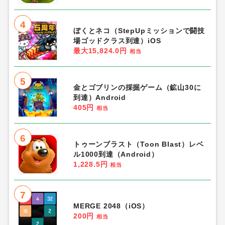
4
ぼくとネコ（StepUpミッションで闘技
場ゴッドクラス到達）iOS
最大15,824.0円
相当
5
金とゴブリンの採掘ゲーム（鉱山30に
到達）Android
405円
相当
6
トゥーンブラスト（Toon Blast）レベ
ル1000到達（Android）
1,228.5円
相当
7
MERGE 2048（iOS）
200円
相当