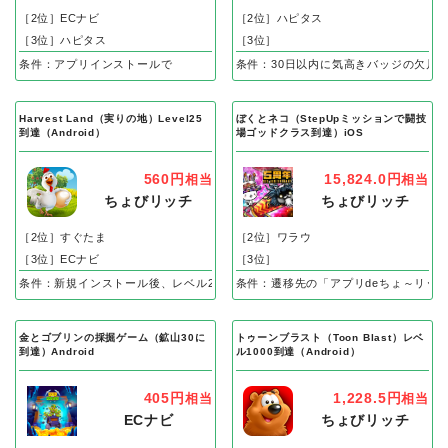
［2位］ECナビ
［2位］ハピタス
［3位］ハピタス
［3位］
条件：アプリインストールで
条件：30日以内に気高きバッジの欠片
Harvest Land（実りの地）Level25
ぼくとネコ（StepUpミッションで闘技
到達（Android）
場ゴッドクラス到達）iOS
560円
15,824.0円
相当
相当
ちょびリッチ
ちょびリッチ
［2位］すぐたま
［2位］ワラウ
［3位］ECナビ
［3位］
条件：新規インストール後、レベル25到達で成果
条件：遷移先の「アプリdeちょ～リッ
金とゴブリンの採掘ゲーム（鉱山30に
トゥーンブラスト（Toon Blast）レベ
到達）Android
ル1000到達（Android）
405円
1,228.5円
相当
相当
ECナビ
ちょびリッチ