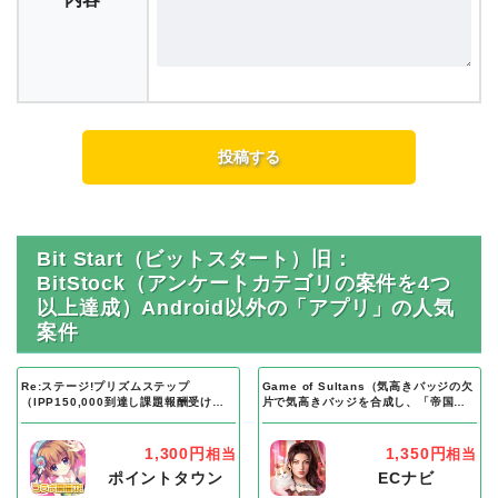
Bit Start（ビットスタート）旧：
BitStock（アンケートカテゴリの案件を4つ
以上達成）Android以外の「アプリ」の人気
案件
Re:ステージ!プリズムステップ
Game of Sultans（気高きバッジの欠
（IPP150,000到達し課題報酬受け取
片で気高きバッジを合成し、「帝国五
り完了）Android
人衆」を5名募集する）Android
1,300円
1,350円
相当
相当
ポイントタウン
ECナビ