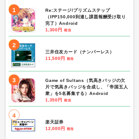
1
Re:ステージ!プリズムステップ
（IPP150,000到達し課題報酬受け取り
完了）Android
1,300円
相当
2
三井住友カード（ナンバーレス）
11,500円
相当
3
Game of Sultans（気高きバッジの欠
片で気高きバッジを合成し、「帝国五人
衆」を5名募集する）Android
1,350円
相当
4
楽天証券
12,000円
相当