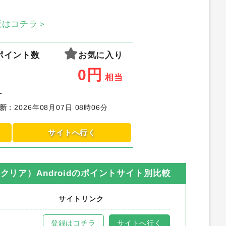
S版はコチラ＞
ポイント数
お気に入り
0
円
相当
-
新
：
2026年08月07日 08時06分
サイトへ行く
クリア）Android
のポイントサイト別比較
サイトリンク
登録はコチラ
サイトへ行く