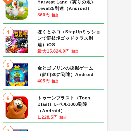
Harvest Land（実りの地）
Level25到達（Android）
560円
相当
4
ぼくとネコ（StepUpミッショ
ンで闘技場ゴッドクラス到
達）iOS
最大15,824.0円
相当
5
金とゴブリンの採掘ゲーム
（鉱山30に到達）Android
405円
相当
6
トゥーンブラスト（Toon
Blast）レベル1000到達
（Android）
1,228.5円
相当