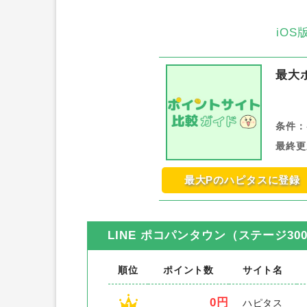
iO
最大
条件：
最終更
最大Pのハピタスに登録
LINE ポコパンタウン（ステージ300
順位
ポイント数
サイト名
0円
ハピタス
1