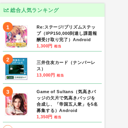
総合人気ランキング
1
Re:ステージ!プリズムステッ
プ（IPP150,000到達し課題報
酬受け取り完了）Android
1,300円
相当
2
三井住友カード（ナンバーレ
ス）
13,000円
相当
3
Game of Sultans（気高きバ
ッジの欠片で気高きバッジを
合成し、「帝国五人衆」を5名
募集する）Android
1,350円
相当