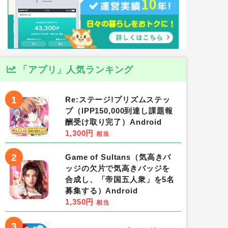
「アプリ」人気ランキング
1
Re:ステージ!プリズムステッ
プ（IPP150,000到達し課題報
酬受け取り完了）Android
1,300円
相当
2
Game of Sultans（気高きバ
ッジの欠片で気高きバッジを
合成し、「帝国五人衆」を5名
募集する）Android
1,350円
相当
3