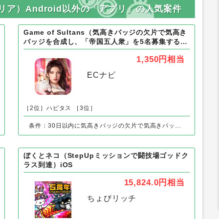
クリア）Android以外の「アプリ」の人気案件
Game of Sultans（気高きバッジの欠片で気高き
バッジを合成し、「帝国五人衆」を5名募集する）
Android
1,350円
相当
ECナビ
［2位］ハピタス
［3位］
条件：30日以内に気高きバッジの欠片で気高きバッジを合成し、「帝国五人衆」を5名募集する
ぼくとネコ（StepUpミッションで闘技場ゴッドク
ラス到達）iOS