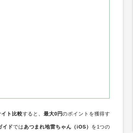
たま
アメフリ