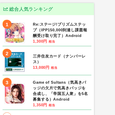
総合人気ランキング
1
Re:ステージ!プリズムステッ
プ（IPP150,000到達し課題報
酬受け取り完了）Android
1,300円
相当
2
三井住友カード（ナンバーレ
ス）
13,000円
相当
3
Game of Sultans（気高きバ
ッジの欠片で気高きバッジを
合成し、「帝国五人衆」を5名
募集する）Android
1,350円
相当