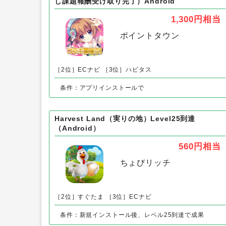
あつまれ地雷ちゃん（iOS）以外の「
Re:ステージ!プリズムステップ（IPP150,000到達
し課題報酬受け取り完了）Android
1,300円
相当
ポイントタウン
［2位］ECナビ
［3位］ハピタス
条件：アプリインストールで
Harvest Land（実りの地）Level25到達
（Android）
560円
相当
ちょびリッチ