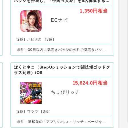
アプリ」の人気案件
Game of Sultans（気高きバッジの欠片で気高き
バッジを合成し、「帝国五人衆」を5名募集する）
Android
1,350円
相当
ECナビ
［2位］ハピタス
［3位］
条件：30日以内に気高きバッジの欠片で気高きバッジを合成し、「帝国五人衆」を5名募集する
ぼくとネコ（StepUpミッションで闘技場ゴッドク
ラス到達）iOS
15,824.0円
相当
ちょびリッチ