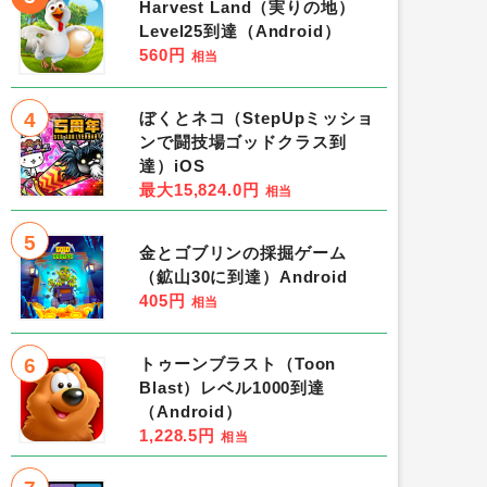
Harvest Land（実りの地）
Level25到達（Android）
560円
相当
4
ぼくとネコ（StepUpミッショ
ンで闘技場ゴッドクラス到
達）iOS
最大15,824.0円
相当
5
金とゴブリンの採掘ゲーム
（鉱山30に到達）Android
405円
相当
6
トゥーンブラスト（Toon
Blast）レベル1000到達
（Android）
1,228.5円
相当