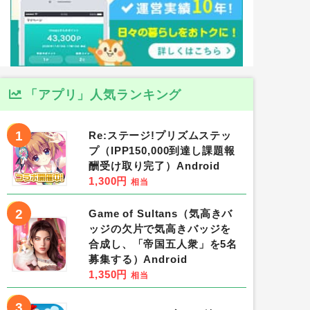
「アプリ」人気ランキング
1
Re:ステージ!プリズムステッ
プ（IPP150,000到達し課題報
酬受け取り完了）Android
1,300円
相当
2
Game of Sultans（気高きバ
ッジの欠片で気高きバッジを
合成し、「帝国五人衆」を5名
募集する）Android
1,350円
相当
3