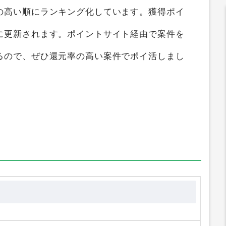
サイト比較
すると、
最大0円
のポイントを獲得す
ガイド
では
あつまれ地雷ちゃん（iOS）
を1つの
の高い順にランキング化しています。獲得ポイ
に更新されます。ポイントサイト経由で案件を
るので、ぜひ還元率の高い案件でポイ活しまし