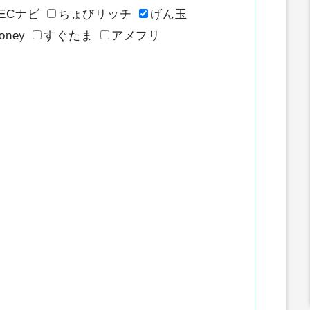
イトのポイント推移
ECナビ
ちょびリッチ
げん玉
oney
すぐたま
アメフリ