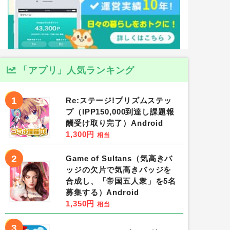
「アプリ」人気ランキング
1
Re:ステージ!プリズムステッ
プ（IPP150,000到達し課題報
酬受け取り完了）Android
1,300円
相当
2
Game of Sultans（気高きバ
ッジの欠片で気高きバッジを
合成し、「帝国五人衆」を5名
募集する）Android
1,350円
相当
3