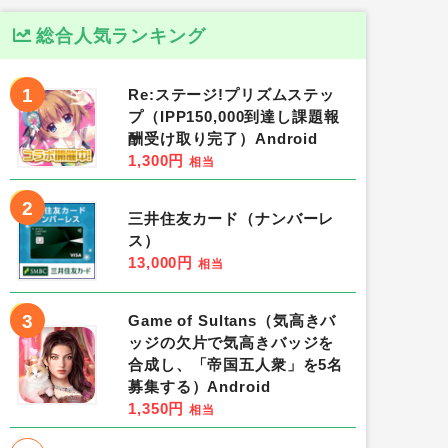
総合人気ランキング
1
Re:ステージ!プリズムステッ
プ（IPP150,000到達し課題報
酬受け取り完了）Android
1,300円
相当
2
三井住友カード（ナンバーレ
ス）
13,000円
相当
3
Game of Sultans（気高きバ
ッジの欠片で気高きバッジを
合成し、「帝国五人衆」を5名
募集する）Android
1,350円
相当