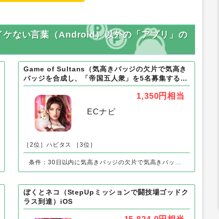
ない言葉（Android）以外の「アプリ」の
Game of Sultans（気高きバッジの欠片で気高き
バッジを合成し、「帝国五人衆」を5名募集する）
Android
1,350円
相当
ECナビ
［2位］ハピタス
［3位］
条件：30日以内に気高きバッジの欠片で気高きバッジを合成し、「帝国五人衆」を5名募集する