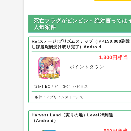
死亡フラグがビンビン～絶対言ってはイケ
人気案件
Re:ステージ!プリズムステップ（IPP150,000到達
し課題報酬受け取り完了）Android
1,300円
相当
ポイントタウン
［2位］ECナビ
［3位］ハピタス
条件：アプリインストールで