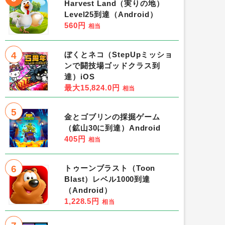
Harvest Land（実りの地）
Level25到達（Android）
560円
相当
4
ぼくとネコ（StepUpミッショ
ンで闘技場ゴッドクラス到
達）iOS
最大15,824.0円
相当
5
金とゴブリンの採掘ゲーム
（鉱山30に到達）Android
405円
相当
6
トゥーンブラスト（Toon
Blast）レベル1000到達
（Android）
1,228.5円
相当