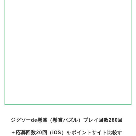
ジグソーde懸賞（懸賞パズル）プレイ回数280回
＋応募回数20回（iOS）
を
ポイントサイト比較
す