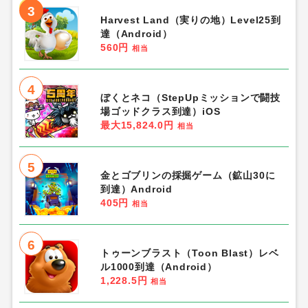
3
Harvest Land（実りの地）Level25到
達（Android）
560円
相当
4
ぼくとネコ（StepUpミッションで闘技
場ゴッドクラス到達）iOS
最大15,824.0円
相当
5
金とゴブリンの採掘ゲーム（鉱山30に
到達）Android
405円
相当
6
トゥーンブラスト（Toon Blast）レベ
ル1000到達（Android）
1,228.5円
相当