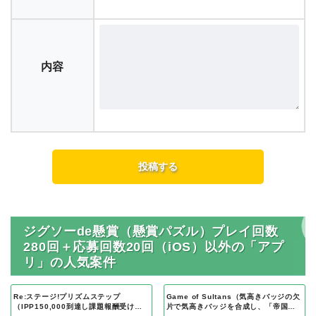
内容
ジグソーde懸賞（懸賞パズル）プレイ回数
280回＋応募回数20回（iOS）以外の「アプ
リ」の人気案件
Re:ステージ!プリズムステップ
Game of Sultans（気高きバッジの欠
（IPP150,000到達し課題報酬受け取
片で気高きバッジを合成し、「帝国五