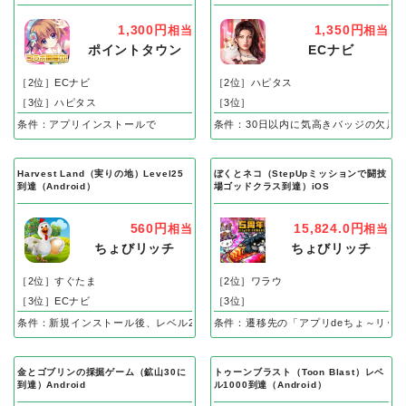
り完了）Android
人衆」を5名募集する）Android
1,300円
1,350円
相当
相当
ポイントタウン
ECナビ
［2位］ECナビ
［2位］ハピタス
［3位］ハピタス
［3位］
条件：アプリインストールで
条件：30日以内に気高きバッジの欠片
Harvest Land（実りの地）Level25
ぼくとネコ（StepUpミッションで闘技
到達（Android）
場ゴッドクラス到達）iOS
560円
15,824.0円
相当
相当
ちょびリッチ
ちょびリッチ
［2位］すぐたま
［2位］ワラウ
［3位］ECナビ
［3位］
条件：新規インストール後、レベル25到達で成果
条件：遷移先の「アプリdeちょ～リッ
金とゴブリンの採掘ゲーム（鉱山30に
トゥーンブラスト（Toon Blast）レベ
到達）Android
ル1000到達（Android）