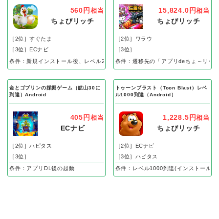
560円
15,824.0円
相当
相当
ちょびリッチ
ちょびリッチ
［2位］すぐたま
［2位］ワラウ
［3位］ECナビ
［3位］
条件：新規インストール後、レベル25到達で成果
条件：遷移先の「アプリdeちょ～リッ
金とゴブリンの採掘ゲーム（鉱山30に
トゥーンブラスト（Toon Blast）レベ
到達）Android
ル1000到達（Android）
405円
1,228.5円
相当
相当
ECナビ
ちょびリッチ
［2位］ハピタス
［2位］ECナビ
［3位］
［3位］ハピタス
条件：アプリDL後の起動
条件：レベル1000到達(インストール後