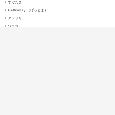
すぐたま
GetMoney!（げっとま）
アメフリ
ワラウ
楽天リーベイツ
Gポイント
当サイトについて
運営者情報
お問い合わせ
CSR/SDGs活動
よくある質問
利用規約
プライバシーポリシー