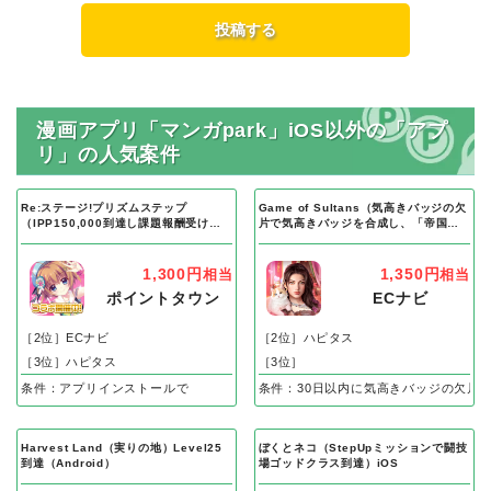
漫画アプリ「マンガpark」iOS以外の「アプ
リ」の人気案件
Re:ステージ!プリズムステップ
Game of Sultans（気高きバッジの欠
（IPP150,000到達し課題報酬受け取
片で気高きバッジを合成し、「帝国五
り完了）Android
人衆」を5名募集する）Android
1,300円
1,350円
相当
相当
ポイントタウン
ECナビ
［2位］ECナビ
［2位］ハピタス
［3位］ハピタス
［3位］
条件：アプリインストールで
条件：30日以内に気高きバッジの欠片
Harvest Land（実りの地）Level25
ぼくとネコ（StepUpミッションで闘技
到達（Android）
場ゴッドクラス到達）iOS