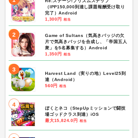
Re:ステージ!プリズムステップ
（IPP150,000到達し課題報酬受け取り
完了）Android
1,300円
相当
2
Game of Sultans（気高きバッジの欠
片で気高きバッジを合成し、「帝国五人
衆」を5名募集する）Android
1,350円
相当
3
Harvest Land（実りの地）Level25到
達（Android）
560円
相当
4
ぼくとネコ（StepUpミッションで闘技
場ゴッドクラス到達）iOS
最大15,824.0円
相当