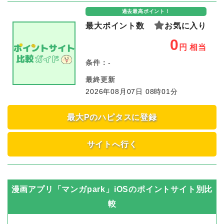
過去最高ポイント！
最大ポイント数
お気に入り
0
円
相当
条件：
-
最終更新
2026年08月07日 08時01分
最大Pのハピタスに登録
サイトへ行く
漫画アプリ「マンガpark」iOS
のポイントサイト別比
較