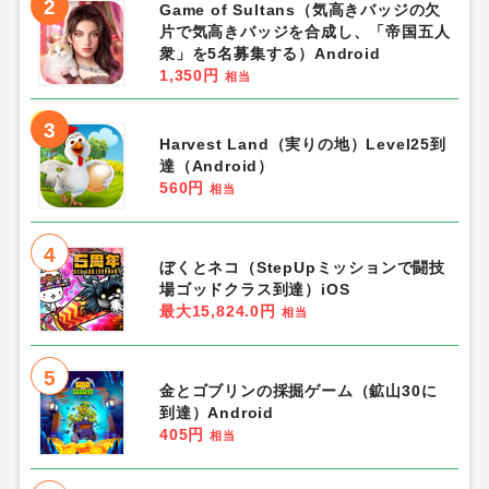
2
Game of Sultans（気高きバッジの欠
片で気高きバッジを合成し、「帝国五人
衆」を5名募集する）Android
1,350円
相当
3
Harvest Land（実りの地）Level25到
達（Android）
560円
相当
4
ぼくとネコ（StepUpミッションで闘技
場ゴッドクラス到達）iOS
最大15,824.0円
相当
5
金とゴブリンの採掘ゲーム（鉱山30に
到達）Android
405円
相当