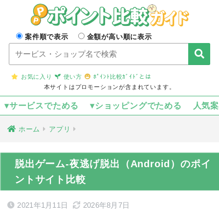
案件順で表示
金額が高い順に表示
お気に入り
使い方
ﾎﾟｲﾝﾄ比較ｶﾞｲﾄﾞとは
本サイトはプロモーションが含まれています。
▾サービスでためる
▾ショッピングでためる
人気
ホーム
アプリ
脱出ゲーム-夜逃げ脱出（Android）のポイ
ントサイト比較
2021年1月11日
2026年8月7日