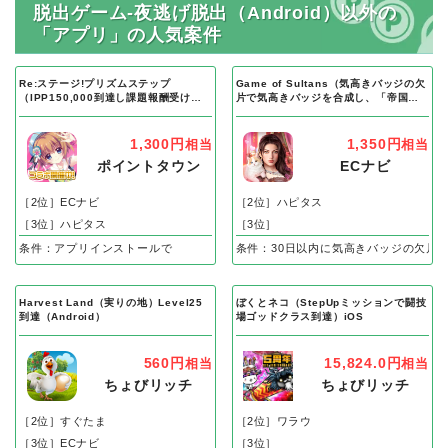
脱出ゲーム-夜逃げ脱出（Android）以外の
「アプリ」の人気案件
Re:ステージ!プリズムステップ
Game of Sultans（気高きバッジの欠
（IPP150,000到達し課題報酬受け取
片で気高きバッジを合成し、「帝国五
り完了）Android
人衆」を5名募集する）Android
1,300円
1,350円
相当
相当
ポイントタウン
ECナビ
［2位］ECナビ
［2位］ハピタス
［3位］ハピタス
［3位］
条件：アプリインストールで
条件：30日以内に気高きバッジの欠片
Harvest Land（実りの地）Level25
ぼくとネコ（StepUpミッションで闘技
到達（Android）
場ゴッドクラス到達）iOS
560円
15,824.0円
相当
相当
ちょびリッチ
ちょびリッチ
［2位］すぐたま
［2位］ワラウ
［3位］ECナビ
［3位］