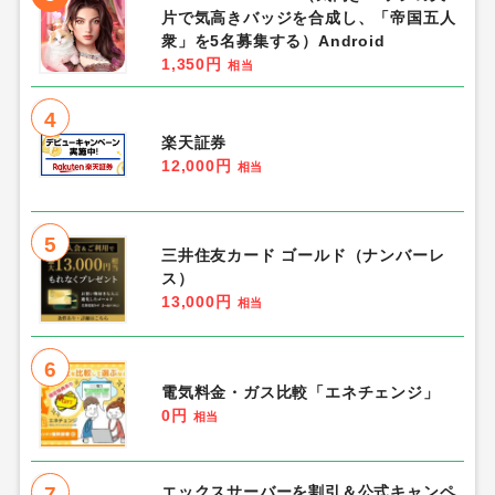
片で気高きバッジを合成し、「帝国五人
衆」を5名募集する）Android
1,350円
相当
4
楽天証券
12,000円
相当
5
三井住友カード ゴールド（ナンバーレ
ス）
13,000円
相当
6
電気料金・ガス比較「エネチェンジ」
0円
相当
7
エックスサーバーを割引＆公式キャンペ