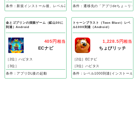
条件：新規インストール後、レベル25到達で成果
条件：遷移先の「アプリdeちょ～リッ
金とゴブリンの採掘ゲーム（鉱山30に
トゥーンブラスト（Toon Blast）レベ
到達）Android
ル1000到達（Android）
405円
1,228.5円
相当
相当
ECナビ
ちょびリッチ
［2位］ハピタス
［2位］ECナビ
［3位］
［3位］ハピタス
条件：アプリDL後の起動
条件：レベル1000到達(インストール後