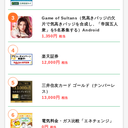
3
Game of Sultans（気高きバッジの欠
片で気高きバッジを合成し、「帝国五人
衆」を5名募集する）Android
1,350円
相当
4
楽天証券
12,000円
相当
5
三井住友カード ゴールド（ナンバーレ
ス）
13,000円
相当
6
電気料金・ガス比較「エネチェンジ」
0円
相当