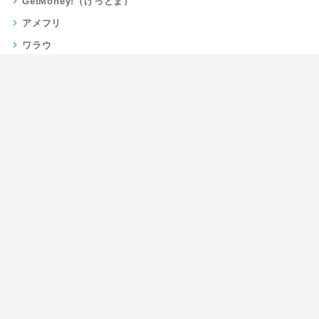
GetMoney!（げっとま）
アメフリ
ワラウ
楽天リーベイツ
Gポイント
当サイトについて
運営者情報
お問い合わせ
CSR/SDGs活動
よくある質問
利用規約
プライバシーポリシー
サイトマップ