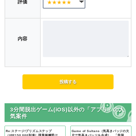
評価
内容
3分間脱出ゲーム(iOS)以外の「アプリ」の人
気案件
Re:ステージ!プリズムステップ
Game of Sultans（気高きバッジの欠
（IPP150,000到達し課題報酬受け取
片で気高きバッジを合成し、「帝国五