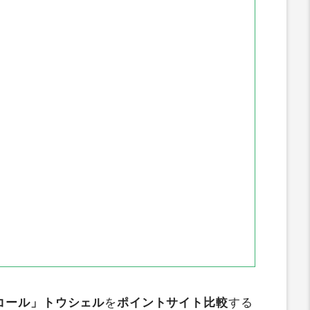
インカム
ポイントタウン
ちょびリッチ
ブ
GetMoney
すぐたま
アメフリ