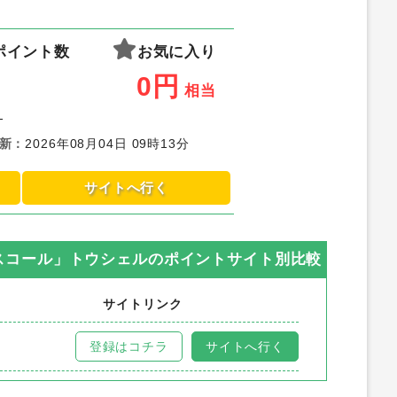
ポイント数
お気に入り
0
円
相当
-
新
：
2026年08月04日 09時13分
サイトへ行く
スコール」トウシェル
のポイントサイト別比較
サイトリンク