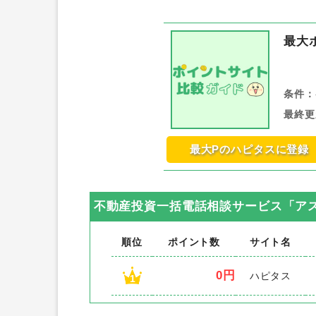
最大
条件：
最終更
最大Pのハピタスに登録
不動産投資一括電話相談サービス「ア
順位
ポイント数
サイト名