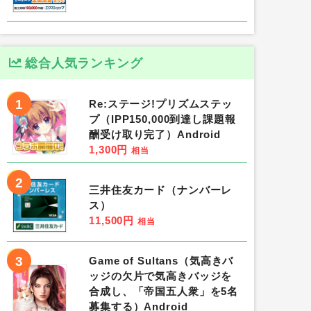
総合人気ランキング
1
Re:ステージ!プリズムステッ
プ（IPP150,000到達し課題報
酬受け取り完了）Android
1,300円
相当
2
三井住友カード（ナンバーレ
ス）
11,500円
相当
3
Game of Sultans（気高きバ
ッジの欠片で気高きバッジを
合成し、「帝国五人衆」を5名
募集する）Android