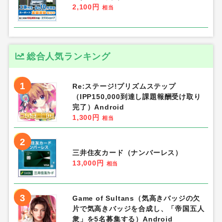
2,100円
相当
総合人気ランキング
1
Re:ステージ!プリズムステップ
（IPP150,000到達し課題報酬受け取り
完了）Android
1,300円
相当
2
三井住友カード（ナンバーレス）
13,000円
相当
3
Game of Sultans（気高きバッジの欠
片で気高きバッジを合成し、「帝国五人
衆」を5名募集する）Android