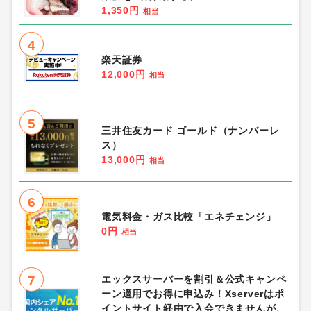
1,350円
相当
4
楽天証券
12,000円
相当
5
三井住友カード ゴールド（ナンバーレ
ス）
13,000円
相当
6
電気料金・ガス比較「エネチェンジ」
0円
相当
7
エックスサーバーを割引＆公式キャンペ
ーン適用でお得に申込み！Xserverはポ
イントサイト経由で入会できませんが、