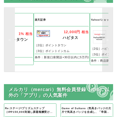
ホ）
楽天証券
Yahoo!ショッピン
12,000円
相当
1%
相当
ハピタス
ポイントタウン
ポ
［2位］ポイントタウン
ス
［2位］ハピタス
［3位］ポイントインカム
トインカム
［3位］ポイントイ
条件：新規口座開設+30日以内に5万円以上入金
物で
条件：商品購入
メルカリ（mercari）無料会員登録（iOS）以
外の「アプリ」の人気案件
Re:ステージ!プリズムステップ
Game of Sultans（気高きバッジの欠
（IPP150,000到達し課題報酬受け取
片で気高きバッジを合成し、「帝国五
り完了）Android
人衆」を5名募集する）Android