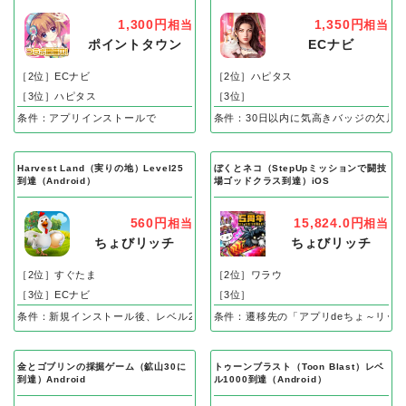
1,300円
1,350円
相当
相当
ポイントタウン
ECナビ
［2位］ECナビ
［2位］ハピタス
［3位］ハピタス
［3位］
条件：アプリインストールで
条件：30日以内に気高きバッジの欠片
Harvest Land（実りの地）Level25
ぼくとネコ（StepUpミッションで闘技
到達（Android）
場ゴッドクラス到達）iOS
560円
15,824.0円
相当
相当
ちょびリッチ
ちょびリッチ
［2位］すぐたま
［2位］ワラウ
［3位］ECナビ
［3位］
条件：新規インストール後、レベル25到達で成果
条件：遷移先の「アプリdeちょ～リッ
金とゴブリンの採掘ゲーム（鉱山30に
トゥーンブラスト（Toon Blast）レベ
到達）Android
ル1000到達（Android）