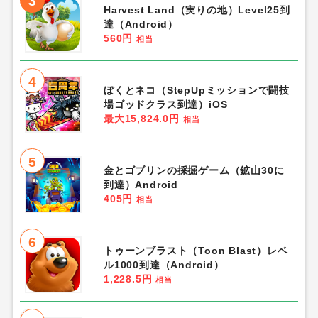
3
Harvest Land（実りの地）Level25到
達（Android）
560円
相当
4
ぼくとネコ（StepUpミッションで闘技
場ゴッドクラス到達）iOS
最大15,824.0円
相当
5
金とゴブリンの採掘ゲーム（鉱山30に
到達）Android
405円
相当
6
トゥーンブラスト（Toon Blast）レベ
ル1000到達（Android）
1,228.5円
相当