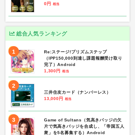
0円
相当
総合人気ランキング
1
Re:ステージ!プリズムステップ
（IPP150,000到達し課題報酬受け取り
完了）Android
1,300円
相当
2
三井住友カード（ナンバーレス）
13,000円
相当
3
Game of Sultans（気高きバッジの欠
片で気高きバッジを合成し、「帝国五人
衆」を5名募集する）Android