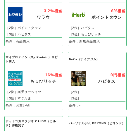
3.2%
6%
相当
相当
ワラウ
ポイントタウン
［2位］ポイントタウン
［2位］ハピタス
［3位］ハピタス
［3位］ちょびリッチ
条件：商品購入
条件：新規商品購入
マイプロテイン（My Protein）リピー
Nai’a（ナイアジム）
ト購入
16%
0円
相当
相当
ちょびリッチ
ハピタス
［2位］楽天リーベイツ
［2位］
［3位］すぐたま
［3位］
条件：お買い物
条件：-
ホットヨガスタジオ CALDO（カル
パーソナルジム BEYOND（ビヨンド）
ド）体験完了