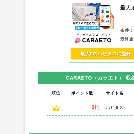
最大
条件：
最終更
最大Pのハピタスに登録
CARAETO（カラエト） 
順位
ポイント数
サイト名