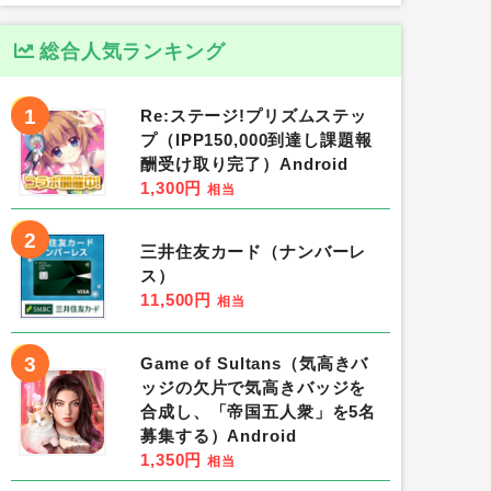
総合人気ランキング
1
Re:ステージ!プリズムステッ
プ（IPP150,000到達し課題報
酬受け取り完了）Android
1,300円
相当
2
三井住友カード（ナンバーレ
ス）
11,500円
相当
3
Game of Sultans（気高きバ
ッジの欠片で気高きバッジを
合成し、「帝国五人衆」を5名
募集する）Android
1,350円
相当