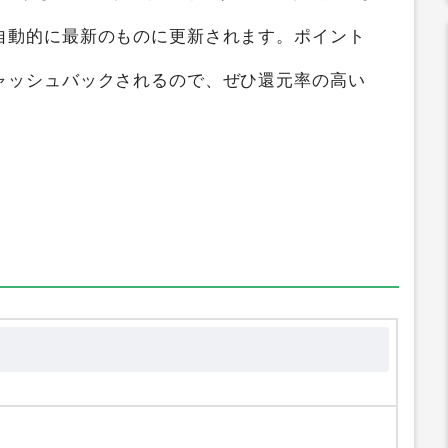
サイト比較ガイド
では
CARAETO（カラエト）
断検索して、ポイントの高い順にランキング化し
自動的に最新のものに更新されます。ポイント
ャッシュバックされるので、ぜひ還元率の高い