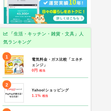
「生活・キッチン・雑貨・文具」人
気ランキング
1
電気料金・ガス比較「エネチ
ェンジ」
0円
相当
2
Yahoo!ショッピング
1.1%
相当