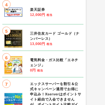
4
楽天証券
12,000円
相当
5
三井住友カード ゴールド（ナ
ンバーレス）
13,000円
相当
6
電気料金・ガス比較「エネチ
ェンジ」
0円
相当
7
エックスサーバーを割引＆公
式キャンペーン適用でお得に
申込み！Xserverはポイントサ
イト経由で入会できません
が、ポイントサイト比較ガイ