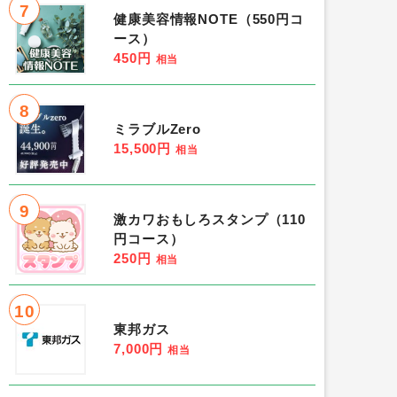
7
健康美容情報NOTE（550円コ
ース）
450円
相当
8
ミラブルZero
15,500円
相当
9
激カワおもしろスタンプ（110
円コース）
250円
相当
10
東邦ガス
7,000円
相当