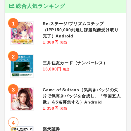
総合人気ランキング
1
Re:ステージ!プリズムステップ
（IPP150,000到達し課題報酬受け取り
完了）Android
1,300円
相当
2
三井住友カード（ナンバーレス）
13,000円
相当
3
Game of Sultans（気高きバッジの欠
片で気高きバッジを合成し、「帝国五人
衆」を5名募集する）Android
1,350円
相当
4
楽天証券