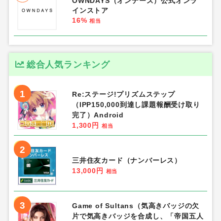
OWNDAYS（オンデーズ）公式オンラ
インストア
16%
相当
総合人気ランキング
1
Re:ステージ!プリズムステップ
（IPP150,000到達し課題報酬受け取り
完了）Android
1,300円
相当
2
三井住友カード（ナンバーレス）
13,000円
相当
3
Game of Sultans（気高きバッジの欠
片で気高きバッジを合成し、「帝国五人