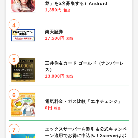
衆」を5名募集する）Android
1,350円
相当
4
楽天証券
17,500円
相当
5
三井住友カード ゴールド（ナンバーレ
ス）
13,000円
相当
6
電気料金・ガス比較「エネチェンジ」
0円
相当
7
エックスサーバーを割引＆公式キャンペ
ーン適用でお得に申込み！Xserverはポ