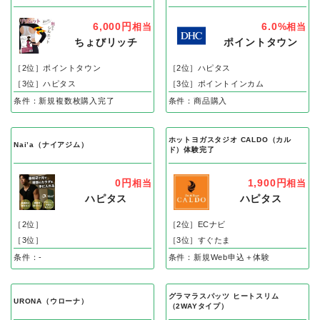
6,000円
6.0%
相当
相当
ちょびリッチ
ポイントタウン
［2位］ポイントタウン
［2位］ハピタス
［3位］ハピタス
［3位］ポイントインカム
条件：新規複数枚購入完了
条件：商品購入
ホットヨガスタジオ CALDO（カル
Nai’a（ナイアジム）
ド）体験完了
0円
1,900円
相当
相当
ハピタス
ハピタス
［2位］
［2位］ECナビ
［3位］
［3位］すぐたま
条件：-
条件：新規Web申込＋体験
グラマラスパッツ ヒートスリム
URONA（ウローナ）
（2WAYタイプ）