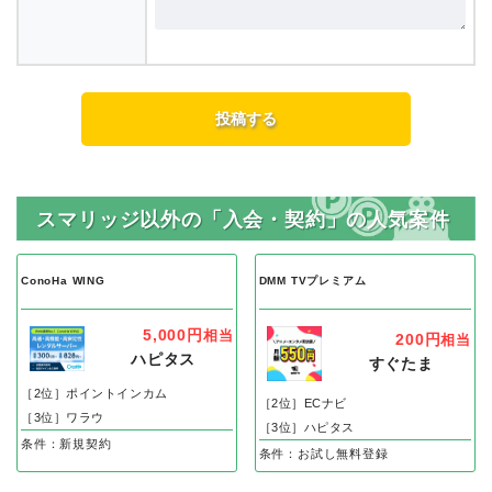
スマリッジ以外の「入会・契約」の人気案件
ConoHa WING
DMM TVプレミアム
5,000円
相当
200円
相当
ハピタス
すぐたま
［2位］ポイントインカム
［2位］ECナビ
［3位］ワラウ
［3位］ハピタス
条件：新規契約
条件：お試し無料登録