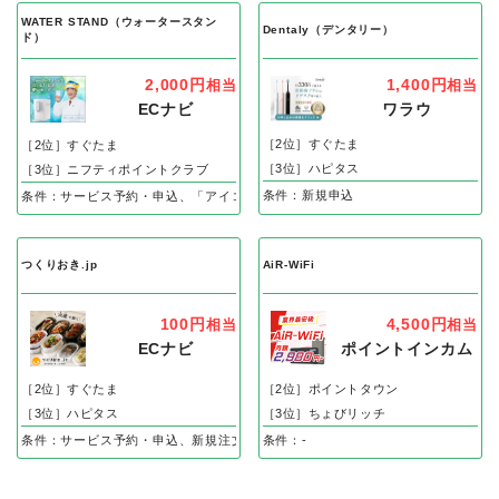
WATER STAND（ウォータースタン
Dentaly（デンタリー）
ド）
1,400円
2,000円
相当
相当
ワラウ
ECナビ
［2位］すぐたま
［2位］すぐたま
［3位］ハピタス
［3位］ニフティポイントクラブ
条件：新規申込
条件：サービス予約・申込、「アイコン」のWEB申込後、60日以内の設置完了
つくりおき.jp
AiR-WiFi
100円
4,500円
相当
相当
ECナビ
ポイントインカム
［2位］すぐたま
［2位］ポイントタウン
［3位］ハピタス
［3位］ちょびリッチ
条件：サービス予約・申込、新規注文登録完了で
条件：-