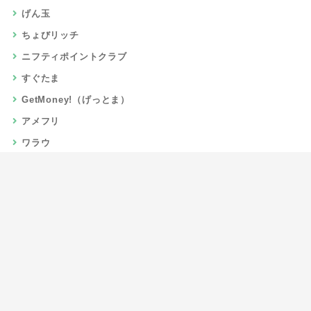
げん玉
ちょびリッチ
ニフティポイントクラブ
すぐたま
GetMoney!（げっとま）
アメフリ
ワラウ
楽天リーベイツ
Gポイント
当サイトについて
運営者情報
お問い合わせ