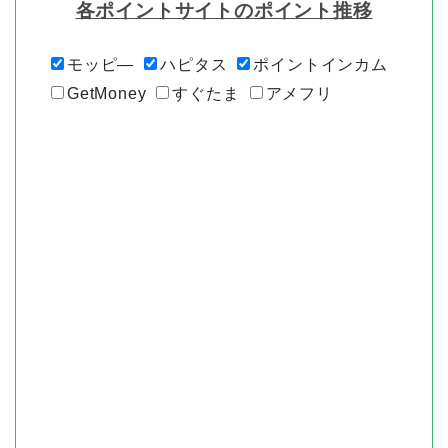
各ポイントサイトのポイント推移
モッピ―
ハピタス
ポイントインカム
GetMoney
すぐたま
アメフリ