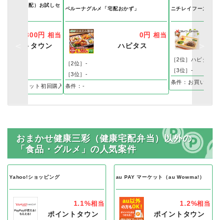
（有機野菜宅配）お試しセ
ベルーナグルメ「宅配おかず」
ニチレイフーズダイ
300円
0円
相当
相当
ポイントタウン
ハピタス
［2位］ハピタス
ス
［2位］-
［3位］-
［3位］-
条件：お買い物
物、お試しセット初回購入で
条件：-
おまかせ健康三彩（健康宅配弁当）以外の
「食品・グルメ」の人気案件
Yahoo!ショッピング
au PAY マーケット（au Wowma!）
1.1%
1.2%
相当
相当
ポイントタウン
ポイントタウン