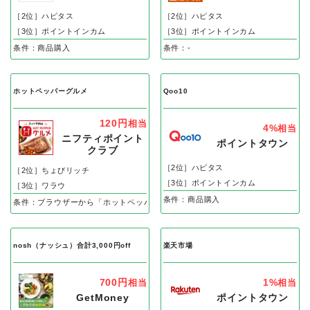
［2位］ハピタス
［2位］ハピタス
［3位］ポイントインカム
［3位］ポイントインカム
条件：商品購入
条件：-
ホットペッパーグルメ
Qoo10
120円
相当
4%
相当
ニフティポイント
ポイントタウン
クラブ
［2位］ハピタス
［2位］ちょびリッチ
［3位］ポイントインカム
［3位］ワラウ
条件：商品購入
条件：ブラウザーから「ホットペッパーグルメ」でリクエスト予約、即予約後の
nosh（ナッシュ）合計3,000円off
楽天市場
700円
1%
相当
相当
GetMoney
ポイントタウン