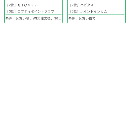
［2位］ちょびリッチ
［2位］ハピタス
［3位］ニフティポイントクラブ
［3位］ポイントインカム
条件：お買い物、WEB注文後、30日以内の入金確認で
条件：お買い物で