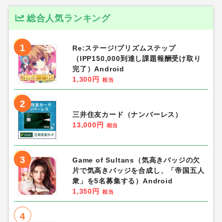
総合人気ランキング
1
Re:ステージ!プリズムステップ
（IPP150,000到達し課題報酬受け取り
完了）Android
1,300円
相当
2
三井住友カード（ナンバーレス）
13,000円
相当
3
Game of Sultans（気高きバッジの欠
片で気高きバッジを合成し、「帝国五人
衆」を5名募集する）Android
1,350円
相当
4