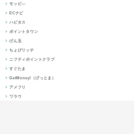
モッピ―
ECナビ
ハピタス
ポイントタウン
げん玉
ちょびリッチ
ニフティポイントクラブ
すぐたま
GetMoney!（げっとま）
アメフリ
ワラウ
楽天リーベイツ
Gポイント