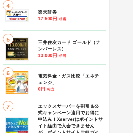
4
楽天証券
17,500円
相当
5
三井住友カード ゴールド（ナ
ンバーレス）
13,000円
相当
6
電気料金・ガス比較「エネチ
ェンジ」
0円
相当
7
エックスサーバーを割引＆公
式キャンペーン適用でお得に
申込み！Xserverはポイントサ
イト経由で入会できません
が、ポイントサイト比較ガイ