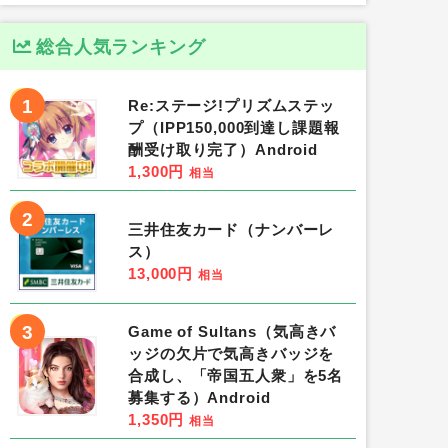
総合人気ランキング
1
Re:ステージ!プリズムステッ
プ（IPP150,000到達し課題報
酬受け取り完了）Android
1,300円
相当
2
三井住友カード（ナンバーレ
ス）
13,000円
相当
3
Game of Sultans（気高きバ
ッジの欠片で気高きバッジを
合成し、「帝国五人衆」を5名
募集する）Android
1,350円
相当