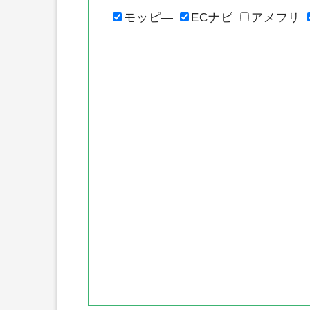
モッピ―
ECナビ
アメフリ