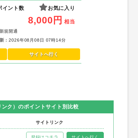
ポイント数
お気に入り
8,000
円
相当
新規開通
新
：
2026年08月08日 07時14分
サイトへ行く
リンク）
のポイントサイト別比較
サイトリンク
登録はコチラ
サイトへ行く