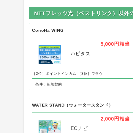
NTTフレッツ光（ベストリンク）以外
ConoHa WING
5,000円
相当
ハピタス
［2位］ポイントインカム
［3位］ワラウ
条件：新規契約
WATER STAND（ウォータースタンド）
2,000円
相当
ECナビ