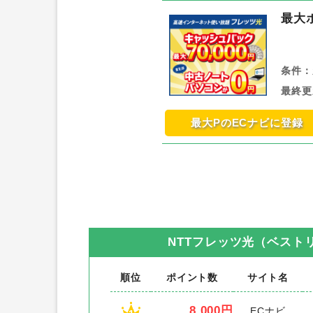
最大
条件：
最終更
最大PのECナビに登録
NTTフレッツ光（ベスト
順位
ポイント数
サイト名
8,000円
ECナビ