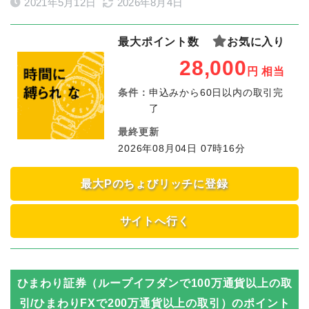
2021年5月12日
2026年8月4日
最大ポイント数
お気に入り
28,000
円
相当
条件：
申込みから60日以内の取引完
了
最終更新
2026年08月04日 07時16分
最大Pのちょびリッチに登録
サイトへ行く
ひまわり証券（ループイフダンで100万通貨以上の取
引/ひまわりFXで200万通貨以上の取引）
のポイント