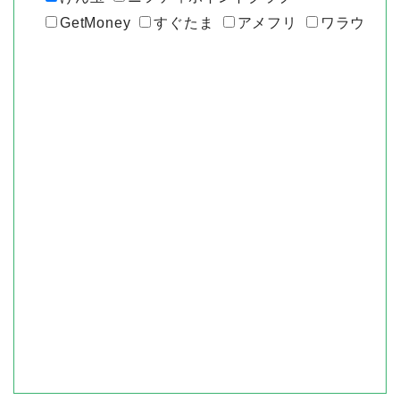
GetMoney
すぐたま
アメフリ
ワラウ