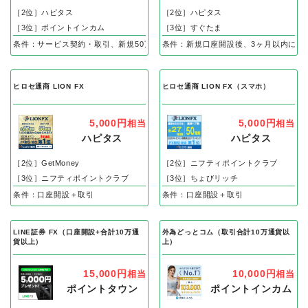
［2位］ハピタス
［2位］ハピタス
［3位］ポイントインカム
［3位］すぐたま
条件：サービス契約・取引、新規50万通貨以上取引完了（FX口座・申込日から6
条件：新規口座開設後、3ヶ月以内に、
ヒロセ通商 LION FX
ヒロセ通商 LION FX（スマホ）
5,000円
5,000円
相当
相当
ハピタス
ハピタス
［2位］GetMoney
［2位］ニフティポイントクラブ
［3位］ニフティポイントクラブ
［3位］ちょびリッチ
条件：口座開設＋取引
条件：口座開設＋取引
LINE証券 FX（口座開設+合計10万通
外為どっとコム（取引合計10万通貨以
貨以上）
上）
15,000円
10,000円
相当
相当
ポイントタウン
ポイントインカム