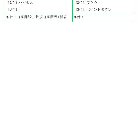
［2位］ハピタス
［2位］ワラウ
［3位］
［3位］ポイントタウン
条件：口座開設、新規口座開設+新規取引合計10万通貨以上取引完了（口座申込
条件：-