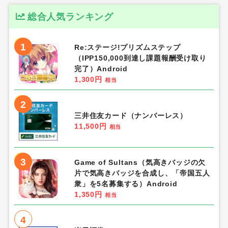
総合人気ランキング
1
Re:ステージ!プリズムステップ
（IPP150,000到達し課題報酬受け取り
完了）Android
1,300円
相当
2
三井住友カード（ナンバーレス）
11,500円
相当
3
Game of Sultans（気高きバッジの欠
片で気高きバッジを合成し、「帝国五人
衆」を5名募集する）Android
1,350円
相当
4